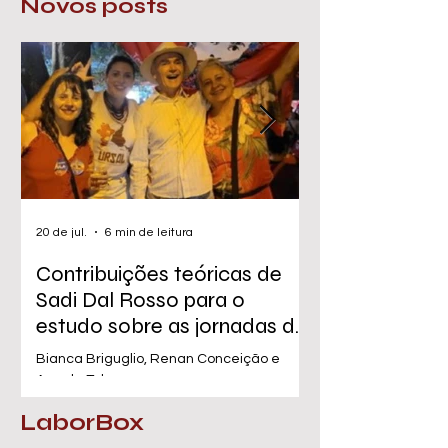
Novos posts
20 de jul.
6 min de leitura
16 de jun.
Contribuições teóricas de
Da “obrigaçã
Sadi Dal Rosso para o
exploração pro
estudo sobre as jornadas de
ciclo invisíve
trabalho no Turismo
na cozinha
Bianca Briguglio, Renan Conceição e
Rodrigo Ferreira
Angela Teberga
LaborBox