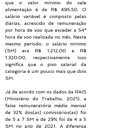
que o valor mínimo do vale 
alimentação é de R$ 495,50. O 
salário variável é composto pelas 
diárias, acrescido de remuneração 
por hora de voo que exceder a 54ª 
hora de voo realizada no mês. Neste 
mesmo período, o salário mínimo 
(SM) era R$ 1.212,00 e R$ 
1.320,00, respectivamente. Isso 
significa que o piso salarial da 
categoria é um pouco mais que dois 
SM. 
Já de acordo com os dados da RAIS 
(Ministério do Trabalho, 2021), a 
faixa remuneratória média mensal 
de 32% dos(as) comissários(as) foi 
de 5 a 7 SM e de 29% foi de 4 a 5 
SM no ano de 2021. A diferença 