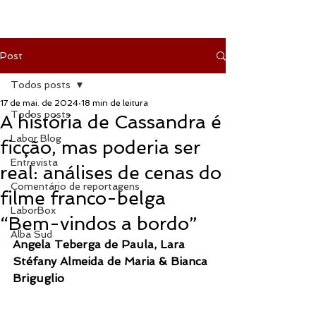
Post
Todos posts
17 de mai. de 2024
18 min de leitura
Todos posts
A história de Cassandra é
Labor Blog
ficção, mas poderia ser
Entrevista
real: análises de cenas do
Comentário de reportagens
filme franco-belga
LaborBox
“Bem-vindos a bordo”
Alba Sud
Angela Teberga de Paula, Lara 
Stéfany Almeida de Maria & Bianca 
Briguglio