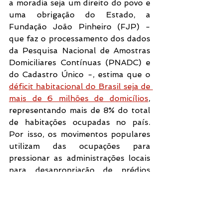
a moradia seja um direito do povo e 
uma obrigação do Estado, a 
Fundação João Pinheiro (FJP) - 
que faz o processamento dos dados 
da Pesquisa Nacional de Amostras 
Domiciliares Contínuas (PNADC) e 
do Cadastro Único -, estima que o 
déficit habitacional do Brasil seja de 
mais de 6 milhões de domicílios
, 
representando mais de 8% do total 
de habitações ocupadas no país. 
Por isso, os movimentos populares 
utilizam das ocupações para 
pressionar as administrações locais 
para desapropriação de prédios 
vazios e transformá-los em moradia 
social; abrigar emergencialmente 
famílias em situação de 
vulnerabilidade, como durante 