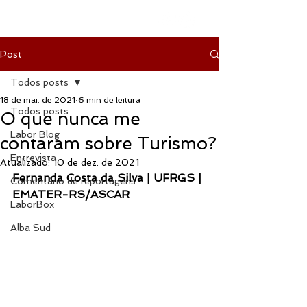
Post
Todos posts
18 de mai. de 2021
6 min de leitura
Todos posts
O que nunca me
Labor Blog
contaram sobre Turismo?
Entrevista
Atualizado:
10 de dez. de 2021
Fernanda Costa da Silva | UFRGS | 
Comentário de reportagens
EMATER-RS/ASCAR
LaborBox
Alba Sud