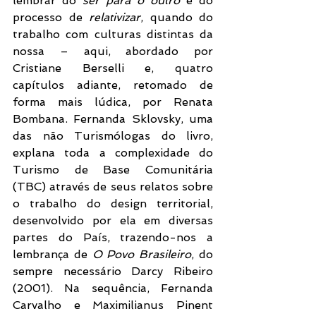
lembrar do 
ser para o outro
 e do 
processo de 
relativizar
, quando do 
trabalho com culturas distintas da 
nossa – aqui, abordado por 
Cristiane Berselli e, quatro 
capítulos adiante, retomado de 
forma mais lúdica, por Renata 
Bombana. Fernanda Sklovsky, uma 
das não Turismólogas do livro, 
explana toda a complexidade do 
Turismo de Base Comunitária 
(TBC) através de seus relatos sobre 
o trabalho do design territorial, 
desenvolvido por ela em diversas 
partes do País, trazendo-nos a 
lembrança de 
O Povo Brasileiro
, do 
sempre necessário Darcy Ribeiro 
(2001). Na sequência, Fernanda 
Carvalho e Maximilianus Pinent 