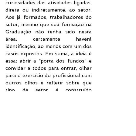
curiosidades das atividades ligadas, 
direta ou indiretamente, ao setor. 
Aos já formados, trabalhadores do 
setor, mesmo que sua formação na 
Graduação não tenha sido nesta 
área, certamente haverá 
identificação, ao menos com um dos 
casos expostos. Em suma, a ideia é 
essa: abrir a “porta dos fundos” e 
convidar a todos para entrar, olhar 
para o exercício do profissional com 
outros olhos e refletir sobre que 
tipo de setor é construído 
cotidianamente. 
Os autores reunidos, profissionais 
com os quais tive o prazer de 
estudar e/ou de trabalhar ao longo 
desses anos de dedicação ao 