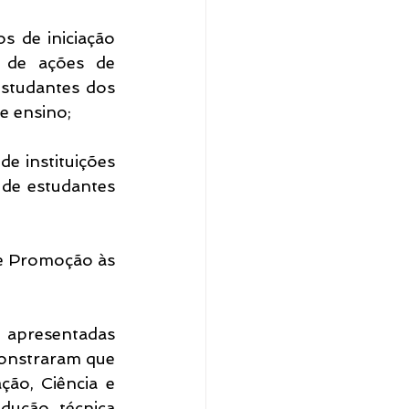
 de iniciação 
 de ações de 
studantes dos 
e ensino;
e instituições 
de estudantes 
de Promoção às 
 apresentadas 
onstraram que 
ção, Ciência e 
ução técnica 