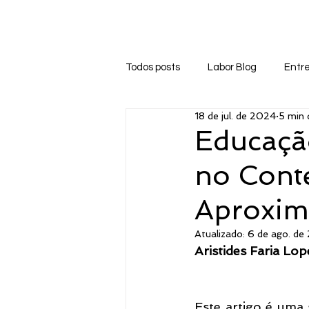
Início
Sobre
Labor Blog
Biblioteca
Todos posts
Labor Blog
Entre
18 de jul. de 2024
5 min 
Educação
no Conte
Aproxim
Atualizado:
6 de ago. de
Aristides Faria L
Este artigo é uma