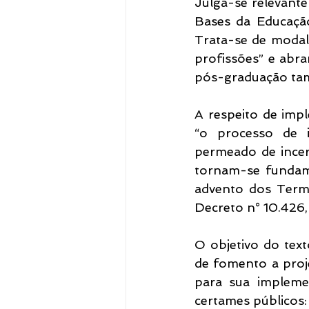
Julga-se relevante
Bases da Educação
Trata-se de modali
profissões” e abran
pós-graduação ta
A respeito de imp
“o processo de i
permeado de incert
tornam-se fundamen
advento dos Termo
Decreto n° 10.426,
O objetivo do text
de fomento a proj
para sua implemen
certames públicos: