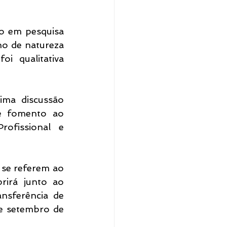
o em pesquisa 
ho de natureza 
i qualitativa 
ma discussão 
de fomento ao 
fissional e 
se referem ao 
irá junto ao 
nsferência de 
e setembro de 