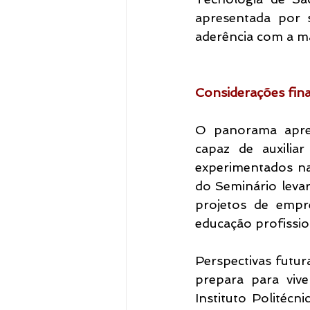
apresentada por s
aderência com a m
Considerações fina
O panorama apres
capaz de auxilia
experimentados na
do Seminário leva
projetos de empr
educação profission
Perspectivas futu
prepara para vive
Instituto Politéc