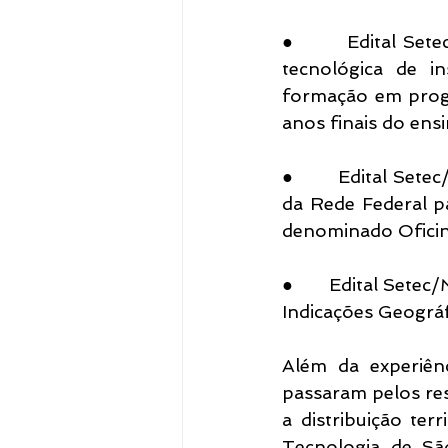
●       Edital Set
tecnológica de i
formação em progr
anos finais do ens
●       Edital Set
da Rede Federal p
denominado Oficin
●       Edital Set
Indicações Geográf
Além da experiênc
passaram pelos re
a distribuição ter
Tecnologia de São