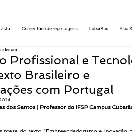
 Virtual
Eventos
Notas Públicas
Na Míd
vista
Comentário de reportagens
LaborBox
Alba 
de leitura
 Profissional e Tecnol
xto Brasileiro e
ações com Portugal
 2024
opes dos Santos | Professor do IFSP Campus Cubatã
 síntese do texto “Empreendedorismo e Inovação n