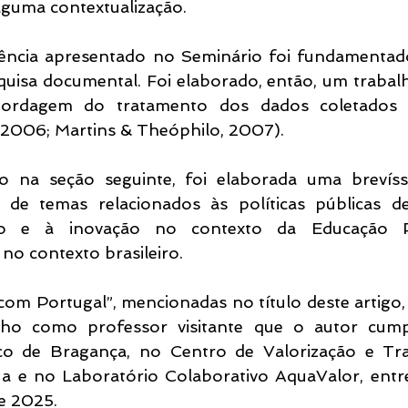
lguma contextualização.
iência apresentado no Seminário foi fundamentad
squisa documental. Foi elaborado, então, um trabal
abordagem do tratamento dos dados coletados fo
 2006; Martins & Theóphilo, 2007).
 na seção seguinte, foi elaborada uma brevíssi
o de temas relacionados às políticas públicas 
o e à inovação no contexto da Educação Pro
no contexto brasileiro.
om Portugal”, mencionadas no título deste artigo, 
lho como professor visitante que o autor cumpr
nico de Bragança, no Centro de Valorização e Tra
a e no Laboratório Colaborativo AquaValor, entr
e 2025.