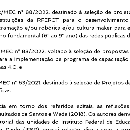
ec/MEC n° 88/2022, destinado à seleção de projetos
nstituições da RFEPCT para o desenvolvimento
amação e/ou robótica e/ou cultura maker para e
ino fundamental (6° ao 9° ano) das redes públicas d
ec/MEC n° 83/2022, voltado à seleção de propostas d
ara a implementação de programa de capacitação 
as 4.0; e
ec/MEC n° 63/2021, destinado à seleção de Projetos 
icas.
ia em torno dos referidos editais, as reflexões
sultados de Santos e Wada (2018). Os autores dem
ritorial das unidades do Instituto Federal de Educa
 Paulo (IFSP) possui relação direta com a prod