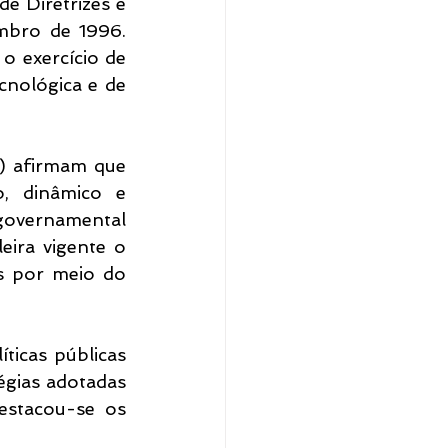
e Diretrizes e 
bro de 1996. 
o exercício de 
cnológica e de 
) afirmam que 
, dinâmico e 
governamental 
eira vigente o 
s por meio do 
icas públicas 
gias adotadas 
stacou-se os 