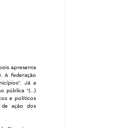
ois apresenta 
. A federação 
cípios”. Já a 
pública “(...) 
s e políticos 
 de ação dos 