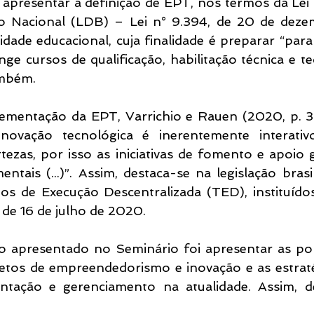
 apresentar a definição de EPT, nos termos da Lei d
 Nacional (LDB) – Lei n° 9.394, de 20 de dezem
dade educacional, cuja finalidade é preparar “para 
ge cursos de qualificação, habilitação técnica e te
mbém.
lementação da EPT, Varrichio e Rauen (2020, p. 3
novação tecnológica é inerentemente interativo
ezas, por isso as iniciativas de fomento e apoio 
tais (...)”. Assim, destaca-se na legislação brasil
s de Execução Descentralizada (TED), instituído
 de 16 de julho de 2020.
o apresentado no Seminário foi apresentar as polít
etos de empreendedorismo e inovação e as estraté
tação e gerenciamento na atualidade. Assim, de