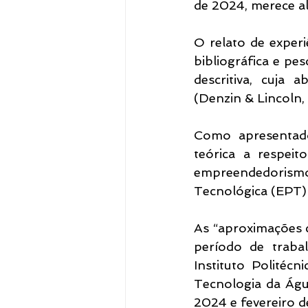
de 2024, merece a
O relato de exper
bibliográfica e pe
descritiva, cuja 
(Denzin & Lincoln,
Como apresentado
teórica a respeit
empreendedorism
Tecnológica (EPT) 
As “aproximações c
período de traba
Instituto Politéc
Tecnologia da Águ
2024 e fevereiro d