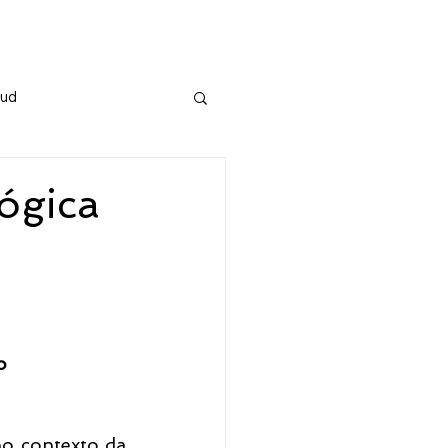
ia
Sud
ógica
o
o contexto da 