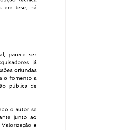
s em tese, há 
, parece ser 
uisadores já 
ões oriundas 
a o fomento a 
o pública de 
do o autor se 
ante junto ao 
Valorização e 