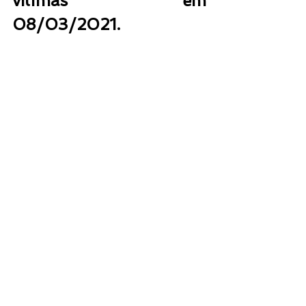
vítimas em 
08/03/2021.
Referências: 
IBGE. Instituto Brasileiro de 
Geografia e Estatística. 
Pesquisa 
Nacional por Amostra de 
Domicílios COVID19 – PNAD 
COVID19
. Rio de Janeiro, 2020.
MINISTÉRIO DA SAÚDE. 
Painel 
Coronavírus
. Brasil, 2020. 
Disponível em: 
https://covid.saude.gov.br/
. 