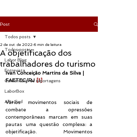
Post
Todos posts
2 de out. de 2022
6 min de leitura
Todos posts
A objetificação dos
Labor Blog
trabalhadores do turismo
Entrevista
Ivan Conceição Martins da Silva | 
FAETEC/RJ 
[1]
Comentário de reportagens
LaborBox
Alba Sud
Vários movimentos sociais de 
combate a opressões 
contemporâneas marcam em suas 
pautas uma questão complexa: a 
objetificação. Movimentos 