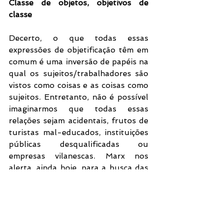
Classe de objetos, objetivos de 
classe
Decerto, o que todas essas 
expressões de objetificação têm em 
comum é uma inversão de papéis na 
qual os sujeitos/trabalhadores são 
vistos como coisas e as coisas como 
sujeitos. Entretanto, não é possível 
imaginarmos que todas essas 
relações sejam acidentais, frutos de 
turistas mal-educados, instituições 
públicas desqualificadas ou 
empresas vilanescas. Marx nos 
alerta, ainda hoje, para a busca das 
causas dos problemas. E ainda que 
os achados do presente texto 
tenham base em obras desse autor, 
é também nelas que podemos 