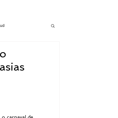
ia
Sud
 o
asias
o carnaval de 