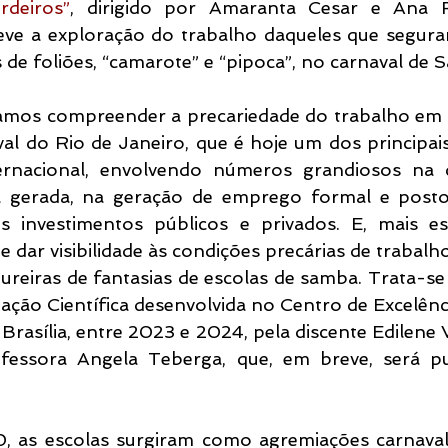
rdeiros”
, dirigido por Amaranta Cesar e Ana 
eve a exploração do trabalho daqueles que segura
s de foliões, “camarote” e “pipoca”, no carnaval de S
camos compreender a precariedade do trabalho em
aval do Rio de Janeiro, que é hoje um dos principa
ernacional, envolvendo números grandiosos na q
ita gerada, na geração de emprego formal e posto
s investimentos públicos e privados. E, mais esp
 dar visibilidade às condições precárias de trabalh
ureiras de fantasias de escolas de samba. Trata-se
ciação Científica desenvolvida no Centro de Excelên
Brasília, entre 2023 e 2024, pela discente Edilene V
fessora Angela Teberga, que, em breve, será pu
, as escolas surgiram como agremiações carnavales