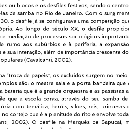
s ou blocos e os desfiles festivos, sendo o centro 
las de samba no Rio de Janeiro. Com o surgimento
 30, o desfile já se configurava uma competição que
rópria. Ao longo do século XX, o desfile propicio
 e mediação de processos sociológicos importantes
e rumo aos subúrbios e à periferia, a expansão
 e sua interação, além da importância crescente do
opulares (Cavalcanti, 2002).
ma “troca de papeis”, os excluídos surgem no meio
emplos são: o mestre sala e a porta bandeira que 
 a bateria que é a grande orquestra e as passistas a
file que a escola conta, através do seu samba de
ria com temática, heróis, vilões, reis, princesas e
 no cortejo que é a plenitude do rito e envolve tod
anti, 2002). O desfile na Marquês de Sapucaí, m