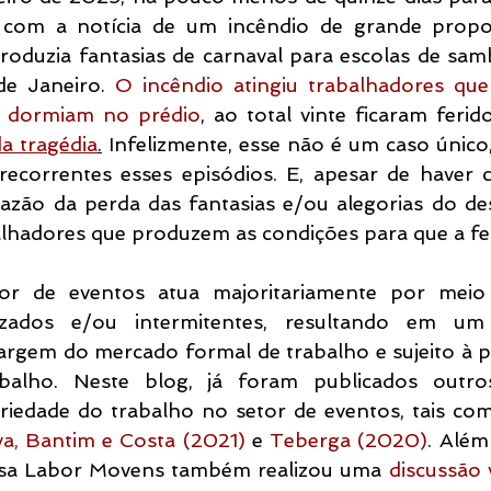
com a notícia de um incêndio de grande prop
 produzia fantasias de carnaval para escolas de sa
de Janeiro. 
O incêndio atingiu trabalhadores qu
e dormiam no prédio
, ao total vinte ficaram ferid
da tragédia
.
 Infelizmente, esse não é um caso único
recorrentes esses episódios. E, apesar de haver 
ão da perda das fantasias e/ou alegorias do desf
alhadores que produzem as condições para que a fest
r de eventos atua majoritariamente por meio 
irizados e/ou intermitentes, resultando em um
rgem do mercado formal de trabalho e sujeito à pr
balho. Neste blog, já foram publicados outros
riedade do trabalho no setor de eventos, tais co
va, Bantim e Costa (2021)
 e 
Teberga (2020)
. Além
isa Labor Movens também realizou uma 
discussão v