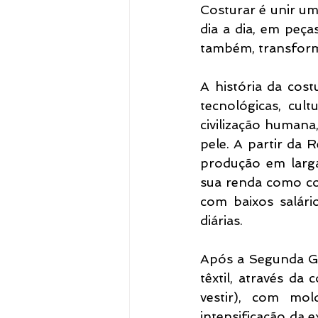
Costurar é unir um
dia a dia, em peça
também, transform
A história da cost
tecnológicas, cult
civilização human
pele. A partir da 
produção em larga
sua renda como cost
com baixos salári
diárias.
Após a Segunda Gu
têxtil, através da
vestir), com mo
intensificação da 