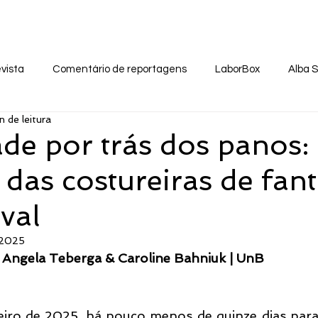
 Virtual
Eventos
Notas Públicas
Na Míd
vista
Comentário de reportagens
LaborBox
Alba 
n de leitura
ade por trás dos panos:
 das costureiras de fant
val
 2025
, Angela Teberga & Caroline Bahniuk | UnB
eiro de 2025, há pouco menos de quinze dias para 