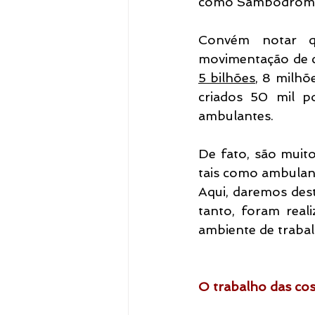
como Sambódromo, 
Convém notar qu
movimentação de ci
5 bilhões
, 8 milhõ
criados 50 mil po
ambulantes.
De fato, são muito
tais como ambulant
Aqui, daremos dest
tanto, foram real
ambiente de trabal
O trabalho das cos