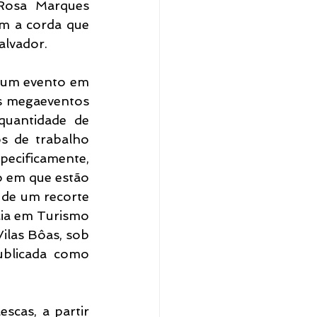
Rosa Marques 
m a corda que 
alvador.
 um evento em 
is megaeventos 
uantidade de 
s de trabalho 
ecificamente, 
o em que estão 
 de um recorte 
cia em Turismo 
ilas Bôas, sob 
blicada como 
cas, a partir 