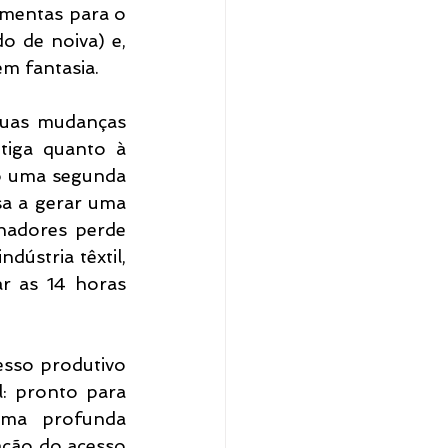
imentas para o 
o de noiva) e, 
m fantasia.
suas mudanças 
tiga quanto à 
o uma segunda 
sa a gerar uma 
hadores perde 
ústria têxtil, 
r as 14 horas 
sso produtivo 
l: pronto para 
ma profunda 
ação do acesso 