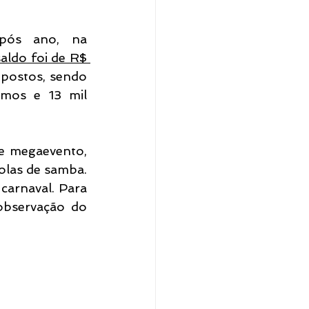
pós ano, na 
aldo foi de R$ 
postos, sendo 
mos e 13 mil 
e megaevento, 
olas de samba. 
carnaval. Para 
observação do 