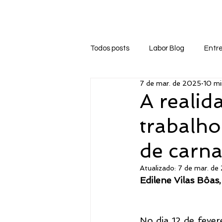
Início
Sobre
Labor Blog
Biblioteca
Todos posts
Labor Blog
Entre
7 de mar. de 2025
10 mi
A realid
trabalho
de carna
Atualizado:
7 de mar. de
Edilene Vilas Bôas
No dia 12 de fever