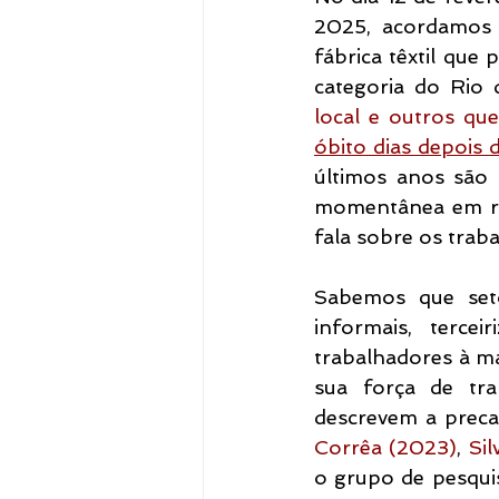
2025, acordamos 
fábrica têxtil que
categoria do Rio 
local e outros qu
óbito dias depois 
últimos anos são 
momentânea em raz
fala sobre os trab
Sabemos que seto
informais, terce
trabalhadores à ma
sua força de tra
descrevem a preca
Corrêa (2023)
, 
Sil
o grupo de pesqu