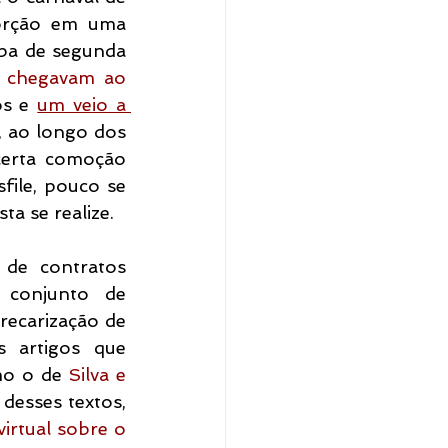
orção em uma 
mba de segunda 
e chegavam ao 
os e 
um veio a 
, ao longo dos 
certa comoção 
ile, pouco se 
a se realize.
de contratos 
 conjunto de 
ecarização de 
 artigos que 
mo o de 
Silva e 
 desses textos, 
irtual sobre o 