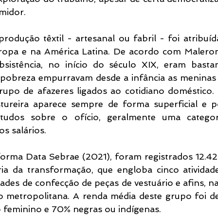
midor.
rodução têxtil - artesanal ou fabril - foi atribuíd
ropa e na América Latina. De acordo com Maleron
bsistência, no início do século XIX, eram bastant
pobreza empurravam desde a infância as meninas à
rupo de afazeres ligados ao cotidiano doméstico. 
stureira aparece sempre de forma superficial e 
studos sobre o ofício, geralmente uma categor
os salários.
orma Data Sebrae (2021), foram registrados 12.4
ria da transformação, que engloba cinco atividad
dades de confecção de peças de vestuário e afins, na
o metropolitana. A renda média deste grupo foi de
 feminino e 70% negras ou indígenas.