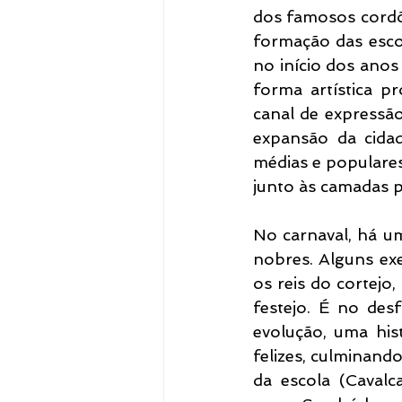
dos famosos cordõe
formação das esco
no início dos anos
forma artística p
canal de expressão
expansão da cidad
médias e populares
junto às camadas p
No carnaval, há u
nobres. Alguns ex
os reis do cortejo,
festejo. É no des
evolução, uma histó
felizes, culminando
da escola (Cavalc