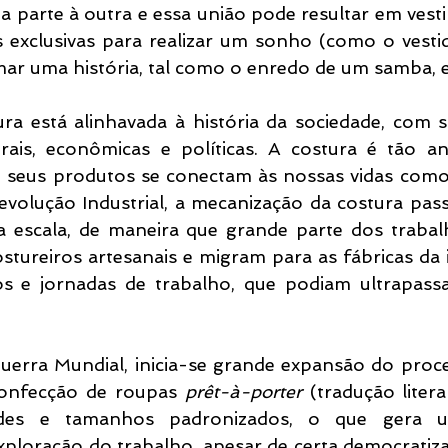
a parte à outra e essa união pode resultar em vest
s exclusivas para realizar um sonho (como o vestid
ar uma história, tal como o enredo de um samba, e
ura está alinhavada à história da sociedade, com 
urais, econômicas e políticas. A costura é tão an
a, seus produtos se conectam às nossas vidas com
Revolução Industrial, a mecanização da costura pas
 escala, de maneira que grande parte dos trabal
ureiros artesanais e migram para as fábricas da ind
os e jornadas de trabalho, que podiam ultrapassa
erra Mundial, inicia-se grande expansão do proce
 confecção de roupas 
prêt-à-porter 
(tradução litera
ldes e tamanhos padronizados, o que gera u
exploração do trabalho, apesar de certa democratiz