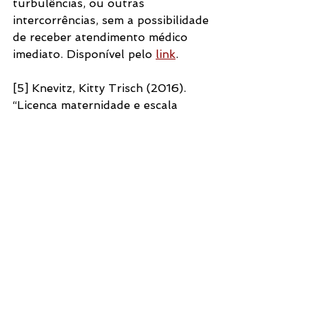
turbulências, ou outras 
intercorrências, sem a possibilidade 
de receber atendimento médico 
imediato. Disponível pelo 
link
. 
[5] Knevitz, Kitty Trisch (2016). 
“Licença maternidade e escala 
amamentação para tripulantes de 
companhias aéreas de aviação 
regular no Brasil de acordo com a 
legislação atual”. Monografia 
apresentada ao Curso de 
graduação em Ciências 
Aeronáuticas, da Universidade do 
Sul de Santa Catarina. Disponível 
pelo 
link
. 
[6] No 
vídeo
, Josiane explica a 
situação, solicitando a divulgação 