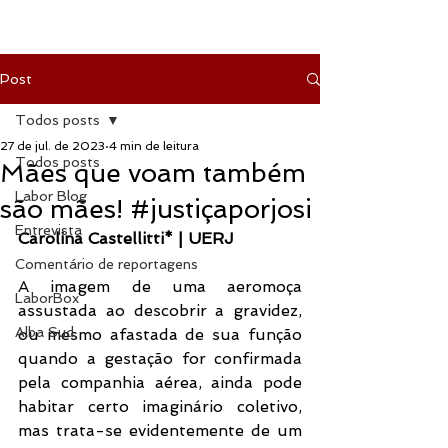
Post
Todos posts
27 de jul. de 2023
4 min de leitura
Todos posts
Mães que voam também
Labor Blog
são mães! #justiçaporjosi
Entrevista
Carolina Castellitti* | UERJ
Comentário de reportagens
A imagem de uma aeromoça 
LaborBox
assustada ao descobrir a gravidez, 
Alba Sud
ou mesmo afastada de sua função 
quando a gestação for confirmada 
pela companhia aérea, ainda pode 
habitar certo imaginário coletivo, 
mas trata-se evidentemente de um 