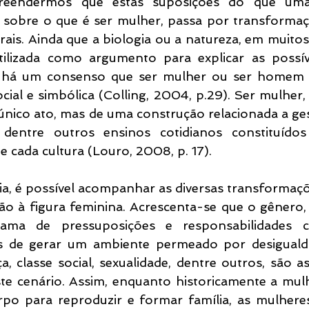
reendermos que estas suposições do que uma 
sobre o que é ser mulher, passa por transformaçõe
rais. Ainda que a biologia ou a natureza, em muitos 
ilizada como argumento para explicar as possíve
 há um consenso que ser mulher ou ser homem é,
ial e simbólica (Colling, 2004, p.29). Ser mulher,
nico ato, mas de uma construção relacionada a gest
dentre outros ensinos cotidianos constituídos 
e cada cultura (Louro, 2008, p. 17).
ia, é possível acompanhar as diversas transformaçõ
o à figura feminina. Acrescenta-se que o gênero, p
ama de pressuposições e responsabilidades c
es de gerar um ambiente permeado por desigualda
a, classe social, sexualidade, dentre outros, são a
te cenário. Assim, enquanto historicamente a mulh
po para reproduzir e formar família, as mulhere