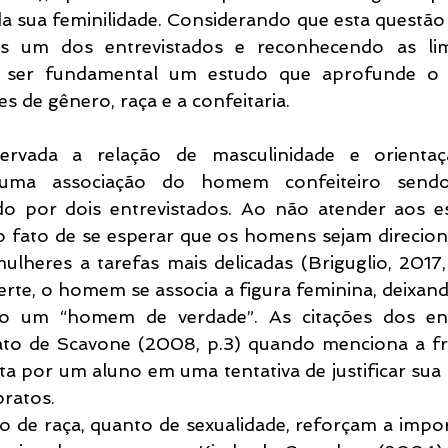
a sua feminilidade. Considerando que esta questão s
s um dos entrevistados e reconhecendo as limi
to ser fundamental um estudo que aprofunde o 
s de gênero, raça e a confeitaria.
rvada a relação de masculinidade e orientaç
 uma associação do homem confeiteiro sendo
do por dois entrevistados. Ao não atender aos es
o fato de se esperar que os homens sejam direciona
ulheres a tarefas mais delicadas (Briguglio, 2017,
erte, o homem se associa a figura feminina, deixand
o um “homem de verdade”. As citações dos entr
to de Scavone (2008, p.3) quando menciona a fr
ta por um aluno em uma tentativa de justificar sua 
ratos.
to de raça, quanto de sexualidade, reforçam a impo