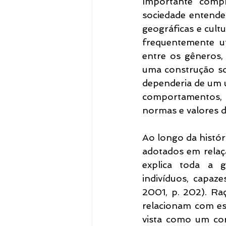
Importante comp
sociedade entende 
geográficas e cultu
frequentemente ut
entre os gêneros,
uma construção soc
dependeria de um ú
comportamentos, 
normas e valores d
Ao longo da histór
adotados em relaçã
explica toda a g
indivíduos, capaz
2001, p. 202). Raç
relacionam com es
vista como um cor