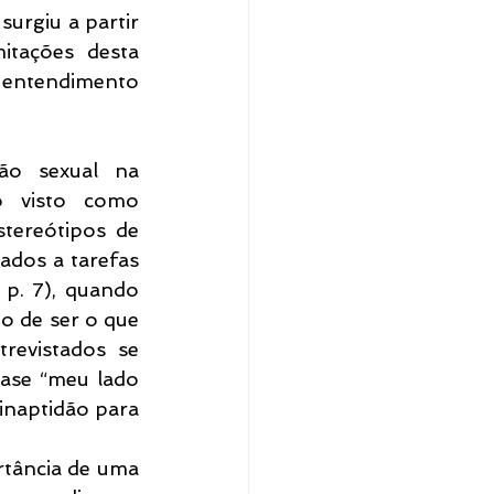
urgiu a partir 
tações desta 
entendimento 
ão sexual na 
 visto como 
tereótipos de 
dos a tarefas 
 p. 7), quando 
o de ser o que 
evistados se 
ase “meu lado 
inaptidão para 
rtância de uma 