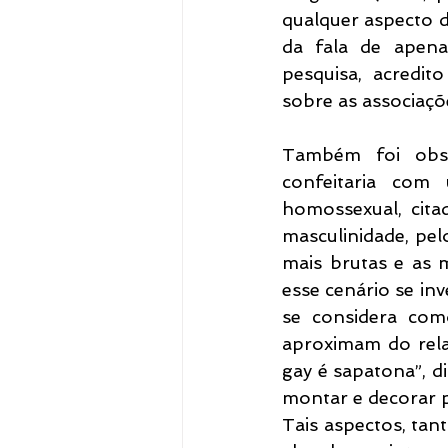
qualquer aspecto d
da fala de apena
pesquisa, acredi
sobre as associaçõe
Também foi obse
confeitaria com
homossexual, cita
masculinidade, pel
mais brutas e as m
esse cenário se inv
se considera com
aproximam do rela
gay é sapatona”, di
montar e decorar p
Tais aspectos, tan