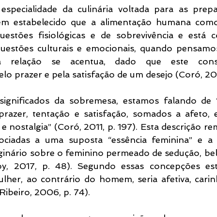
 especialidade da culinária voltada para as prepa
em estabelecido que a alimentação humana como
estões fisiológicas e de sobrevivência e está 
uestões culturais e emocionais, quando pensamo
a relação se acentua, dado que este cons
elo prazer e pela satisfação de um desejo (Coró, 201
ignificados da sobremesa, estamos falando de “
 prazer, tentação e satisfação, somados a afeto, 
nostalgia” (Coró, 2011, p. 197). Esta descrição rem
ssociadas a uma suposta “essência feminina” e a 
inário sobre o feminino permeado de sedução, bele
y, 2017, p. 48). Segundo essas concepções este
mulher, ao contrário do homem, seria afetiva, carin
(Ribeiro, 2006, p. 74).