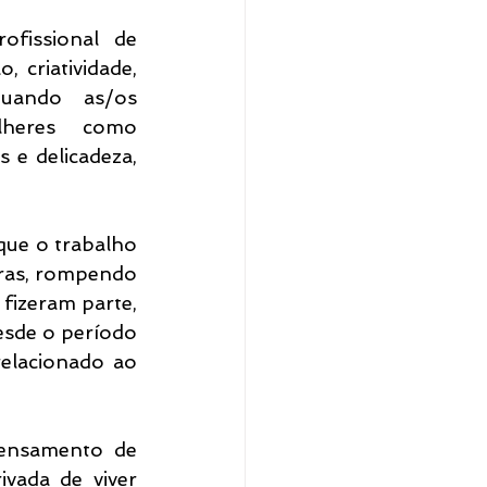
fissional de 
 criatividade, 
uando as/os 
lheres como 
 e delicadeza, 
 
ue o trabalho 
ras, rompendo 
fizeram parte, 
sde o período 
elacionado ao 
pensamento de 
vada de viver 