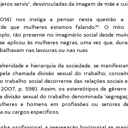
jetos servis”, desvinculadas da imagem de mãe e cui
2014) nos instiga a pensar nesta questão a 
“de que mulheres estamos falando?”. O mito da
plo, tão presente no imaginário social desde muito
 se aplicou às mulheres negras, uma vez que, duran
rabalhavam nas lavouras ou nas ruas.
alteridade e hierarquia da sociedade, se manifest
 pela chamada divisão sexual do trabalho, conceit
o trabalho social decorrente das relações sociais e
 2007, p. 598). Assim, os estereótipos de gênero 
divisão sexual do trabalho denominada ‘segregação
lheres e homens em profissões ou setores de
a ou cargos específicos.
nha profissional, a segregação horizontal se mani