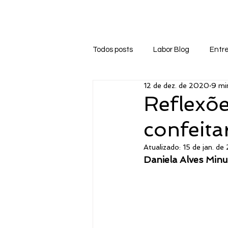
Início
Sobre
Labor Blog
Biblioteca
Todos posts
Labor Blog
Entre
12 de dez. de 2020
9 min
Reflexõe
confeita
Atualizado:
15 de jan. de
Daniela Alves Min