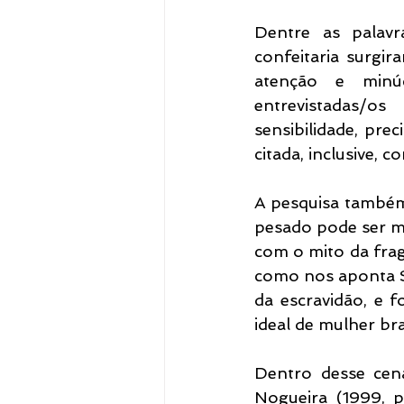
Dentre as palavr
confeitaria surgira
atenção e minúc
entrevistadas/o
sensibilidade, prec
citada, inclusive, 
A pesquisa também
pesado pode ser m
com o mito da frag
como nos aponta S
da escravidão, e f
ideal de mulher br
Dentro desse cená
Nogueira (1999, p