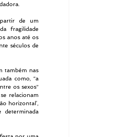
dadora. 
partir de um 
 fragilidade 
s anos até os 
te séculos de 
am também nas 
uada como, “a 
ntre os sexos” 
se relacionam 
 horizontal’, 
 determinada 
festa por uma 