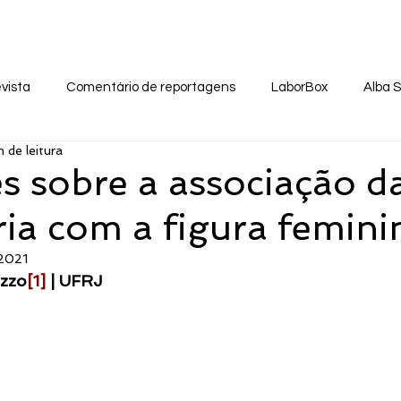
 Virtual
Eventos
Notas Públicas
Na Míd
vista
Comentário de reportagens
LaborBox
Alba 
 de leitura
s sobre a associação d
ria com a figura femini
 2021
uzzo
[1]
 | UFRJ