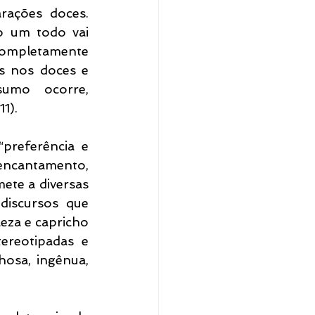
rações doces. 
 um todo vai 
completamente 
s nos doces e 
umo ocorre, 
1).
preferência e 
encantamento, 
ete a diversas 
discursos que 
za e capricho 
reotipadas e 
hosa, ingênua, 