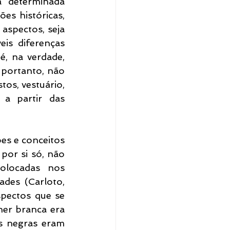
determinada 
s históricas, 
aspectos, seja 
is diferenças 
 na verdade, 
 portanto, não 
os, vestuário, 
a partir das 
es e conceitos 
or si só, não 
olocadas nos 
des (Carloto, 
spectos que se 
er branca era 
s negras eram 