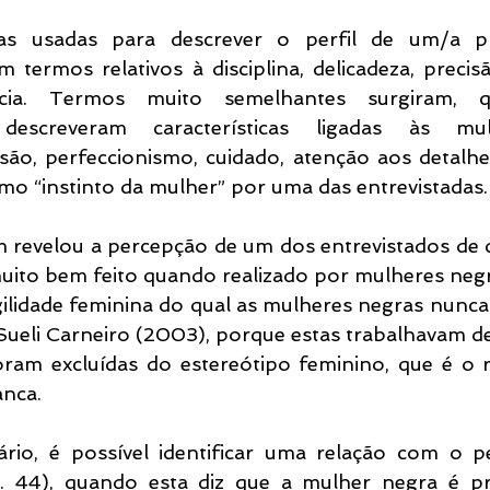
as usadas para descrever o perfil de um/a pro
m termos relativos à disciplina, delicadeza, precisão,
ia. Termos muito semelhantes surgiram, q
s descreveram características ligadas às mu
isão, perfeccionismo, cuidado, atenção aos detalhes
como “instinto da mulher” por uma das entrevistadas.
 revelou a percepção de um dos entrevistados de q
uito bem feito quando realizado por mulheres neg
ilidade feminina do qual as mulheres negras nunca 
ueli Carneiro (2003), porque estas trabalhavam de
oram excluídas do estereótipo feminino, que é o r
anca.
rio, é possível identificar uma relação com o 
. 44), quando esta diz que a mulher negra é pri