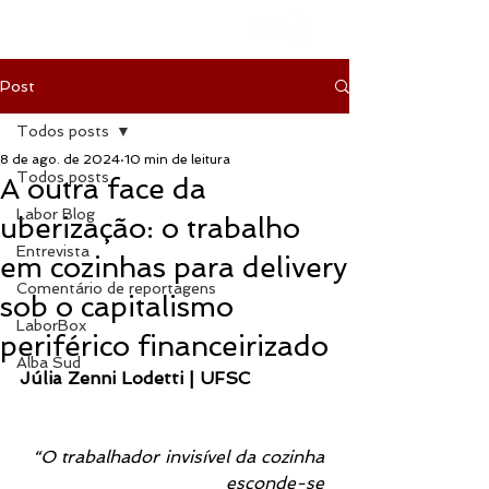
Post
Todos posts
8 de ago. de 2024
10 min de leitura
Todos posts
A outra face da
Labor Blog
uberização: o trabalho
Entrevista
em cozinhas para delivery
Comentário de reportagens
sob o capitalismo
LaborBox
periférico financeirizado
Alba Sud
Júlia Zenni Lodetti | UFSC
“O trabalhador invisível da cozinha 
esconde-se 