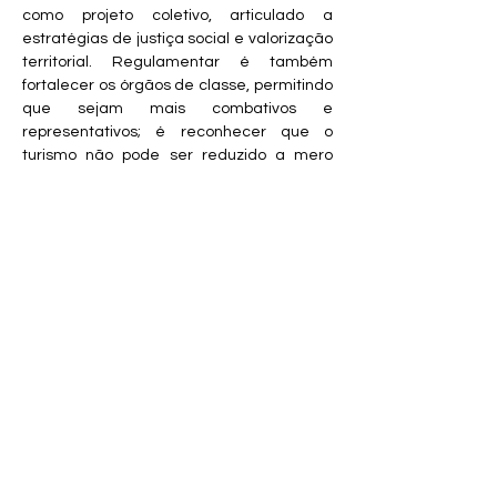
como projeto coletivo, articulado a 
estratégias de justiça social e valorização 
territorial. Regulamentar é também 
fortalecer os órgãos de classe, permitindo 
que sejam mais combativos e 
representativos; é reconhecer que o 
turismo não pode ser reduzido a mero 
vetor econômico, mas deve se afirmar 
como campo estratégico para o 
desenvolvimento social e a redução das 
desigualdades no país.
No Dia Mundial do Turismo, afirmamos:
regulamentar a profissão de turismólogo 
não é vaidade corporativa, é luta política
. É 
garantir legitimidade, reconhecimento e 
dignidade ao nosso trabalho. É romper 
com a lógica neoliberal que invisibiliza 
profissionais e reduz o turismo à 
mercadoria. Regulamentar é defender o 
turismo como projeto coletivo, de justiça 